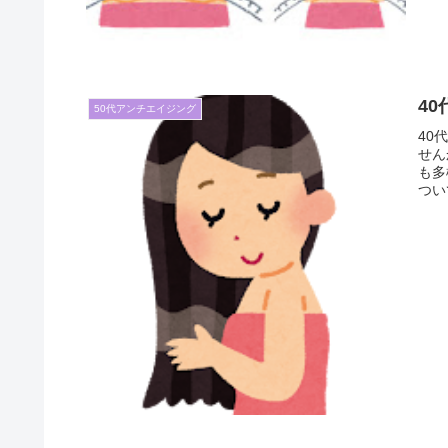
4
50代アンチエイジング
40
せん
も多
つい
トを