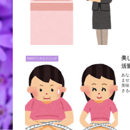
美
50代アンチエイジング
活
あな
ませ
美味
きる
一歩