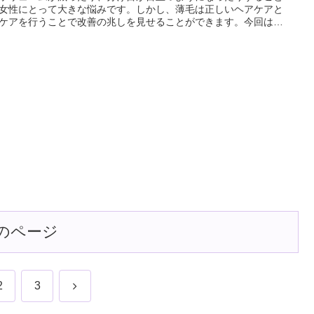
女性にとって大きな悩みです。しかし、薄毛は正しいヘアケアと
ケアを行うことで改善の兆しを見せることができます。今回は、
とその原因、そして効果的なヘアケア法と頭皮ケアについてお話
ます。
のページ
次
2
3