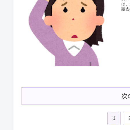
は、
頭皮
薄毛
しし
次
1