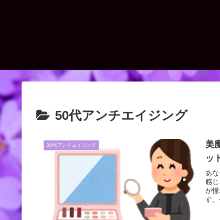
50代アンチエイジング
美
30代アンチエイジング
ッ
あな
感じ
が憧
す。
考に