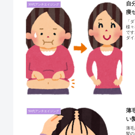
自
30代アンチエイジング
痩
「ダ
様々
です
ダイ
すこ
は一
薄
50代アンチエイジング
い
薄毛
髪の